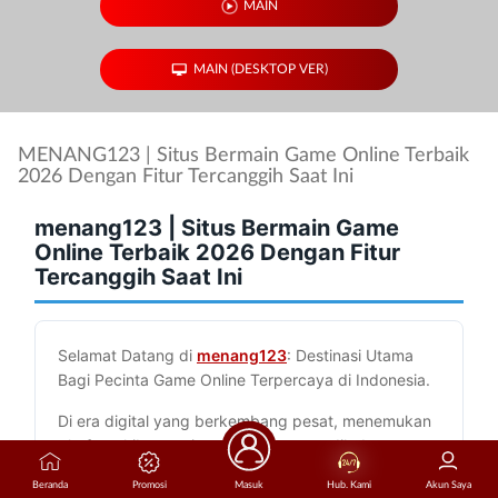
MAIN
MAIN (DESKTOP VER)
MENANG123 | Situs Bermain Game Online Terbaik
2026 Dengan Fitur Tercanggih Saat Ini
menang123 | Situs Bermain Game
Online Terbaik 2026 Dengan Fitur
Tercanggih Saat Ini
Selamat Datang di
menang123
: Destinasi Utama
Bagi Pecinta Game Online Terpercaya di Indonesia.
Di era digital yang berkembang pesat, menemukan
platform hiburan virtual yang aman, adil, dan
menguntungkan adalah prioritas utama para
Beranda
Promosi
Masuk
Hub. Kami
Akun Saya
pemain. menang123 hadir sebagai platform resmi