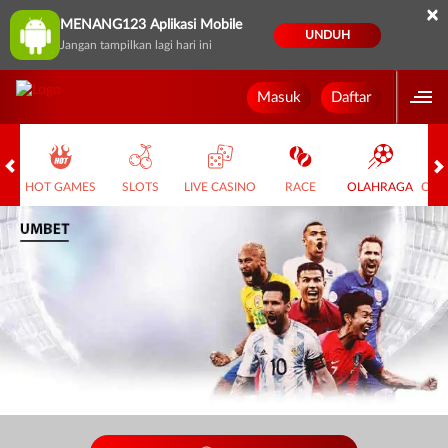
×
MENANG123 Aplikasi Mobile
UNDUH
Jangan tampilkan lagi hari ini
Masuk
Daftar
HOT GAMES
SLOTS
LIVE CASINO
RACE
OLAHRAGA
CRA