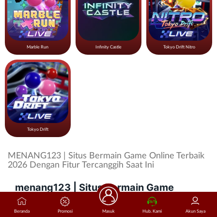
Marble Run
Infinity Castle
Tokyo Drift Nitro
Tokyo Drift
MENANG123 | Situs Bermain Game Online Terbaik
2026 Dengan Fitur Tercanggih Saat Ini
menang123 | Situs Bermain Game
Online Terbaik 2026 Dengan Fitur
Tercanggih Saat Ini
Beranda
Promosi
Masuk
Hub. Kami
Akun Saya